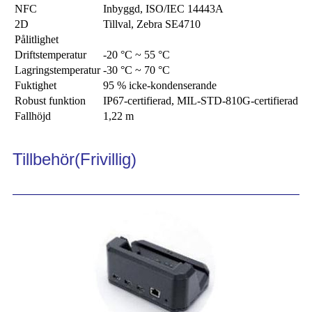
NFC
Inbyggd, ISO/IEC 14443A
2D
Tillval, Zebra SE4710
Pålitlighet
Driftstemperatur
-20 °C ~ 55 °C
Lagringstemperatur
-30 °C ~ 70 °C
Fuktighet
95 % icke-kondenserande
Robust funktion
IP67-certifierad, MIL-STD-810G-certifierad
Fallhöjd
1,22 m
Tillbehör
(Frivillig)