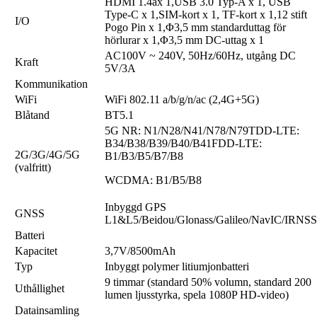
HDMI 1.4ax 1,USB 3.0 Typ-A x 1, USB
Type-C x 1,SIM-kort x 1, TF-kort x 1,12 stift
I/O
Pogo Pin x 1,Φ3,5 mm standarduttag för
hörlurar x 1,Φ3,5 mm DC-uttag x 1
AC100V ~ 240V, 50Hz/60Hz, utgång DC
Kraft
5V/3A
Kommunikation
WiFi
WiFi 802.11 a/b/g/n/ac (2,4G+5G)
Blåtand
BT5.1
5G NR: N1/N28/N41/N78/N79TDD-LTE:
B34/B38/B39/B40/B41FDD-LTE:
2G/3G/4G/5G
B1/B3/B5/B7/B8
(valfritt)
WCDMA: B1/B5/B8
Inbyggd GPS
GNSS
L1&L5/Beidou/Glonass/Galileo/NavIC/IRNSS
Batteri
Kapacitet
3,7V/8500mAh
Typ
Inbyggt polymer litiumjonbatteri
9 timmar (standard 50% volumn, standard 200
Uthållighet
lumen ljusstyrka, spela 1080P HD-video)
Datainsamling