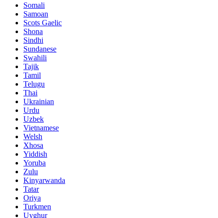
Somali
Samoan
Scots Gaelic
Shona
Sindhi
Sundanese
Swahili
Tajik
Tamil
Telugu
Thai
Ukrainian
Urdu
Uzbek
Vietnamese
Welsh
Xhosa
Yiddish
Yoruba
Zulu
Kinyarwanda
Tatar
Oriya
Turkmen
Uyghur