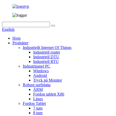
English
Hem
Produkter
Industriellt Internet Of Things
Industriell router
Industriell DTU
Industriell RTU
Industripanel PC
Windows
Android
Tryck på Monitor
Robust surfplatta
ÄRM
Fordon tablett X86
Linux
Fordon Tablet
7 tum
8 tum